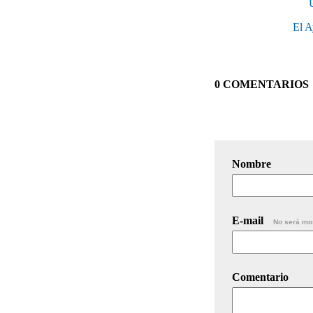
U
El A
0 COMENTARIOS
Nombre
E-mail
No será mo
Comentario