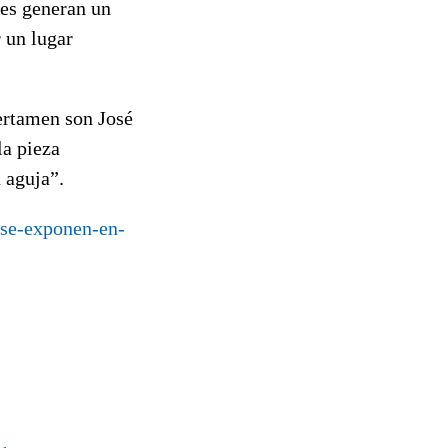
tes generan un
r un lugar
certamen son José
la pieza
 aguja”.
-se-exponen-en-