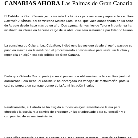
CANARIAS AHORA
Las Palmas de Gran Canaria
El Cabildo de Gran Canaria ya ha iniciado los trámites para restaurar y reponer la escultura
Emersión Atlántica
, del dominicano Marcos Lora Read, que yace abandonada en un solar
de Agaete desde hace más de un año. Dos ayuntamientos, los de Teror e Ingenio, ya han
mostrado su interés en hacerse cargo de la obra, que será restaurada por Orlando Ruano.
La consejera de Cultura, Luz Caballero, indicó este jueves que desde el otoño pasado se
puso en marcha en la institución el procedimiento administrativo para restaurar la obra y
reponerla en algún espacio público de Gran Canaria.
Dado que Orlando Ruano participó en el proceso de elaboración de la escultura junto al
dominicano Lora Read, el Cabildo le ha encargado los trabajos de restauración, para lo
cual se prepara un contrato dentro de la Administración insular.
Paralelamente, el Cabildo se ha dirigido a todos los ayuntamientos de la isla para
ofrecerles la escultura a cambio de proponer un lugar adecuado para su erección y el
compromiso de su mantenimiento.
Cinco años después de que el Cabildo de Gran Canaria comprara
Emersión Atlántica
, del