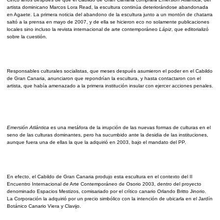
artista dominicano Marcos Lora Read, la escultura continúa deteriorándose abandonada
en Agaete.
La primera noticia del abandono de la escultura junto a un montón de chatarra
saltó a la prensa en mayo de 2007, y de ella se hicieron eco no solamente publicaciones
locales sino incluso la revista internacional de arte contemporáneo
Lápiz
, que editorializó
sobre la cuestión.
Responsables culturales socialistas, que meses después asumieron el poder en el Cabildo
de Gran Canaria, anunciaron que repondrían la escultura, y hasta contactaron con el
artista, que había amenazado a la primera institución insular con ejercer acciones penales.
Emersión Atlántica
es una
metáfora de la irrupción de las nuevas formas de culturas en el
seno de las culturas dominantes, pero ha sucumbido ante la desidia de las instituciones,
aunque fuera una de ellas la que la adquirió en 2003, bajo el mandato del PP.
En efecto, el
Cabildo de Gran Canaria produjo esta escultura en el contexto del II
Encuentro Internacional de Arte Contemporáneo de Osorio 2003, dentro del proyecto
denominado Espacios Mestizos, comisariado por el crítico canario Orlando Britto Jinorio.
La Corporación la adquirió por un precio simbólico con la intención de ubicarla en el Jardín
Botánico Canario Viera y Clavijo.