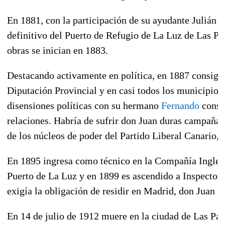
En
1881
, con la participación de su ayudante Julián 
definitivo del Puerto de Refugio de La Luz de Las P
obras se inician en
1883
.
Destacando activamente en política, en
1887
consigue
Diputación Provincial y en casi todos los municipios
disensiones políticas con su hermano
Fernando
consi
relaciones. Habría de sufrir don Juan duras campañas 
de los núcleos de poder del Partido Liberal Canario, 
En
1895
ingresa como técnico en la Compañía Inglesa
Puerto de La Luz y en
1899
es ascendido a Inspector
exigía la obligación de residir en Madrid, don Juan l
En 14 de julio de
1912
muere en la ciudad de Las Pal