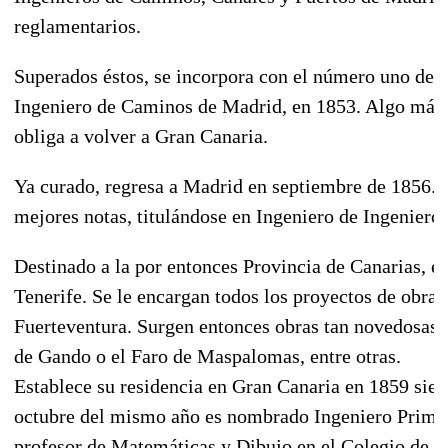
reglamentarios.
Superados éstos, se incorpora con el número uno de 
Ingeniero de Caminos de Madrid, en
1853
. Algo más
obliga a volver a Gran Canaria.
Ya curado, regresa a Madrid en septiembre de
1856
. 
mejores notas, titulándose en Ingeniero de Ingeniero
Destinado a la por entonces Provincia de Canarias, es
Tenerife. Se le encargan todos los proyectos de obra
Fuerteventura. Surgen entonces obras tan novedosas 
de Gando o el Faro de Maspalomas, entre otras.
Establece su residencia en Gran Canaria en
1859
sien
octubre del mismo año es nombrado Ingeniero Primer
profesor de Matemáticas y Dibujo en el Colegio de 