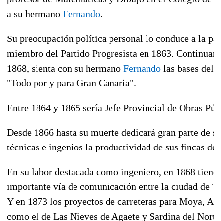
a su hermano
Fernando
.
Su preocupación política personal lo conduce a la par
miembro del Partido Progresista en
1863
. Continuand
1868
, sienta con su hermano
Fernando
las bases del 
"Todo por y para Gran Canaria".
Entre
1864
y
1865
sería Jefe Provincial de Obras Púb
Desde
1866
hasta su muerte dedicará gran parte de s
técnicas e ingenios la productividad de sus fincas de 
En su labor destacada como ingeniero, en
1868
tiene 
importante vía de comunicación entre la ciudad de Tel
Y en
1873
los proyectos de carreteras para Moya, Aga
como el de Las Nieves de Agaete y Sardina del Norte