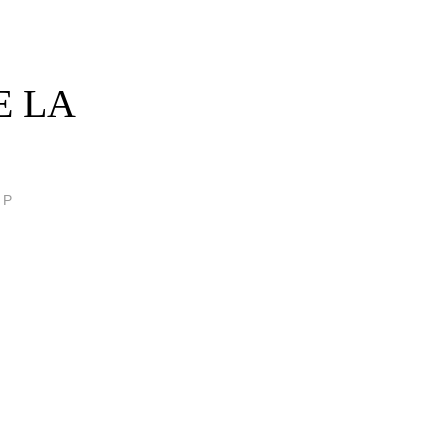
E LA
 P