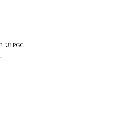
DE ULPGC
C.