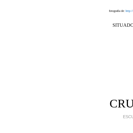
fotografia de:
http:
SITUADO
CRU
ESC