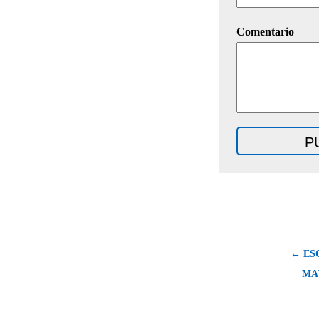
Comentario
← ES
MA