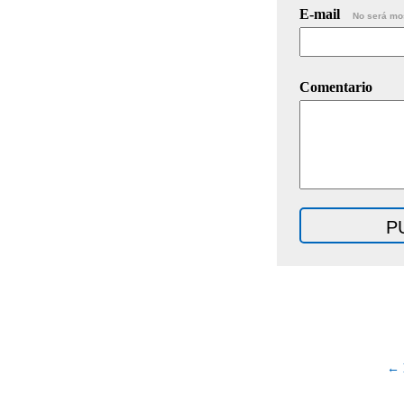
E-mail
No será mo
Comentario
← 