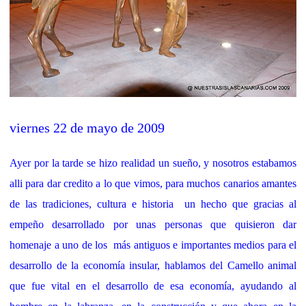
viernes 22 de mayo de 2009
Ayer por la tarde se hizo realidad un sueño, y nosotros estabamos
alli para dar credito a lo que vimos, para muchos canarios amantes
de las tradiciones, cultura e historia un hecho que gracias al
empeño desarrollado por unas personas que quisieron dar
homenaje a uno de los más antiguos e importantes medios para el
desarrollo de la economía insular, hablamos del Camello animal
que fue vital en el desarrollo de esa economía, ayudando al