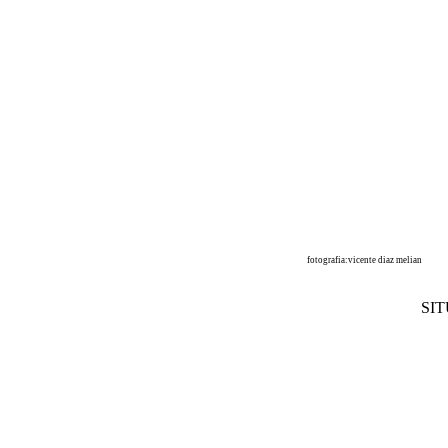
fotografia:vicente diaz melian
SIT