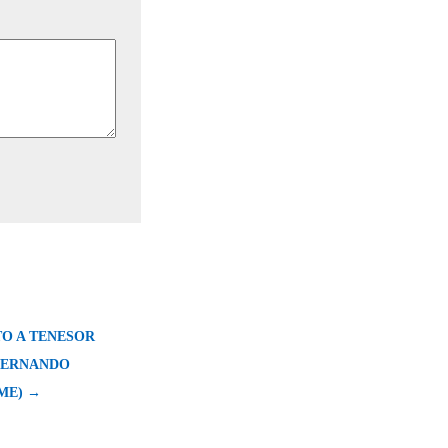
O A TENESOR
FERNANDO
ME) →